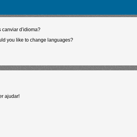
s canviar d'idioma?
ld you like to change languages?
er ajudar!