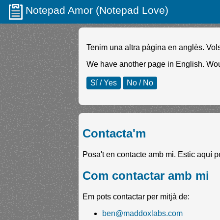
Notepad Amor (Notepad Love)
Tenim una altra pàgina en anglès. Vol
We have another page in English. Wou
Sí / Yes
No / No
Contacta'm
Posa't en contacte amb mi. Estic aquí p
Com contactar amb mi
Em pots contactar per mitjà de:
ben@maddoxlabs.com